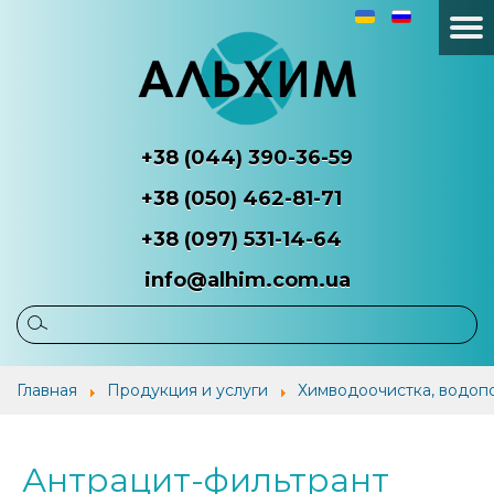
+38 (044) 390-36-59
+38 (050) 462-81-71
+38 (097) 531-14-64
info@alhim.com.ua
Главная
О
Продукция
Наш
Главная
Продукция и услуги
Химводоочистка, водоп
компании
и услуги
потр
Антрацит-фильтрант