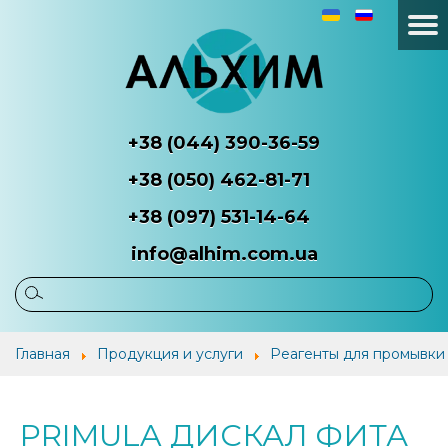
+38 (044) 390-36-59
+38 (050) 462-81-71
+38 (097) 531-14-64
info@alhim.com.ua
Главная
О
Продукция
Наш
Главная
Продукция и услуги
Реагенты для промывки
компании
и услуги
потр
PRIMULA ДИСКАЛ ФИТА