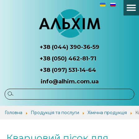
+38 (044) 390-36-59
+38 (050) 462-81-71
+38 (097) 531-14-64
info@alhim.com.ua
Головна
Про
Продукція
Наші
Головна
Продукція та послуги
Хімічна продукція
К
компанію
та
потр
послуги
Кварцовий пісок для