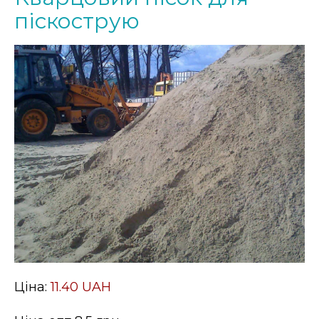
піскострую
Ціна:
11.40 UAH