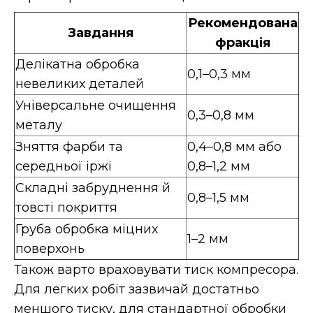
Рекомендована
Завдання
фракція
Делікатна обробка
0,1–0,3 мм
невеликих деталей
Універсальне очищення
0,3–0,8 мм
металу
Зняття фарби та
0,4–0,8 мм або
середньої іржі
0,8–1,2 мм
Складні забруднення й
0,8–1,5 мм
товсті покриття
Груба обробка міцних
1–2 мм
поверхонь
Також варто враховувати тиск компресора.
Для легких робіт зазвичай достатньо
меншого тиску, для стандартної обробки