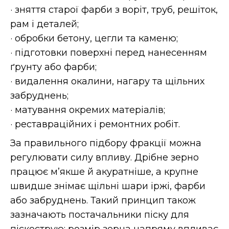
· зняття старої фарби з воріт, труб, решіток,
рам і деталей;
· обробки бетону, цегли та каменю;
· підготовки поверхні перед нанесенням
ґрунту або фарби;
· видалення окалини, нагару та щільних
забруднень;
· матування окремих матеріалів;
· реставраційних і ремонтних робіт.
За правильного підбору фракції можна
регулювати силу впливу. Дрібне зерно
працює м’якше й акуратніше, а крупне
швидше знімає щільні шари іржі, фарби
або забруднень. Такий принцип також
зазначають постачальники піску для
піскострую: розмір зерна напряму впливає