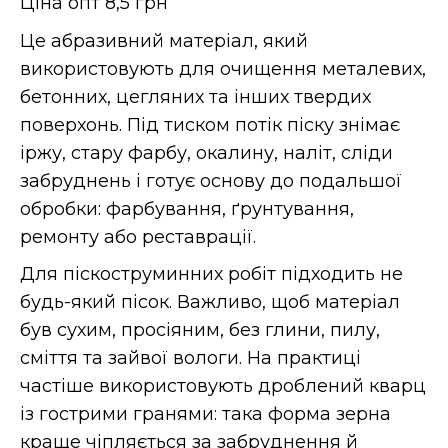
Ціна опт 8,5 грн
Це абразивний матеріал, який
використовують для очищення металевих,
бетонних, цегляних та інших твердих
поверхонь. Під тиском потік піску знімає
іржу, стару фарбу, окалину, наліт, сліди
забруднень і готує основу до подальшої
обробки: фарбування, ґрунтування,
ремонту або реставрації.
Для піскоструминних робіт підходить не
будь-який пісок. Важливо, щоб матеріал
був сухим, просіяним, без глини, пилу,
сміття та зайвої вологи. На практиці
частіше використовують дроблений кварц
із гострими гранями: така форма зерна
краще чіпляється за забруднення й