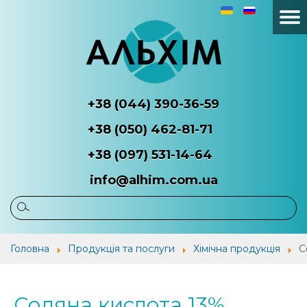
+38 (044) 390-36-59
+38 (050) 462-81-71
+38 (097) 531-14-64
info@alhim.com.ua
Головна
Про
Продукція
Наші
Головна
Продукція та послуги
Хімічна продукція
С
компанію
та
потр
послуги
Соляна кислота 13%