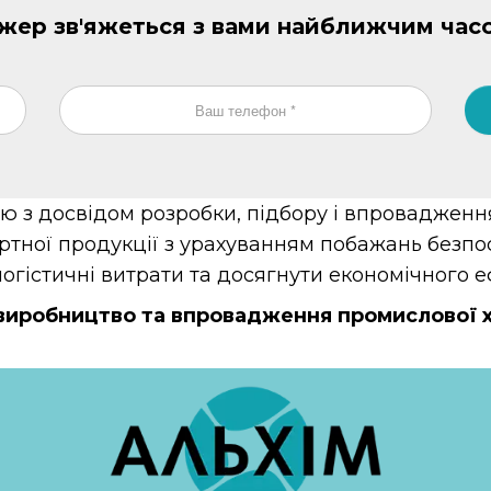
джер зв'яжеться з вами найближчим час
ю з досвідом розробки, підбору і впровадженн
ртної продукції з урахуванням побажань безпо
гістичні витрати та досягнути економічного е
иробництво та впровадження промислової хі