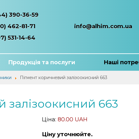
44) 390-36-59
0) 462-81-71
info@alhim.com.ua
7) 531-14-64
Продукція та послуги
Наші потре
вники
Пігмент коричневий залізоокисний 663
й залізоокисний 663
Ціна:
80.00 UAH
Ціну уточнюйте.