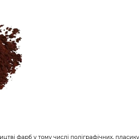
цтві фарб у тому числі поліграфічних, пласику,