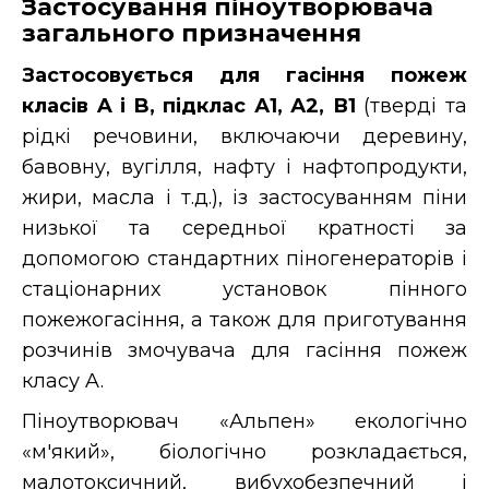
Застосування піноутворювача
загального призначення
Застосовується для гасіння пожеж
класів A і B, підклас А1, А2, В1
(тверді та
рідкі речовини, включаючи деревину,
бавовну, вугілля, нафту і нафтопродукти,
жири, масла і т.д.), із застосуванням піни
низької та середньої кратності за
допомогою стандартних піногенераторів і
стаціонарних установок пінного
пожежогасіння, а також для приготування
розчинів змочувача для гасіння пожеж
класу A.
Піноутворювач «Альпен» екологічно
«м'який», біологічно розкладається,
малотоксичний, вибухобезпечний і