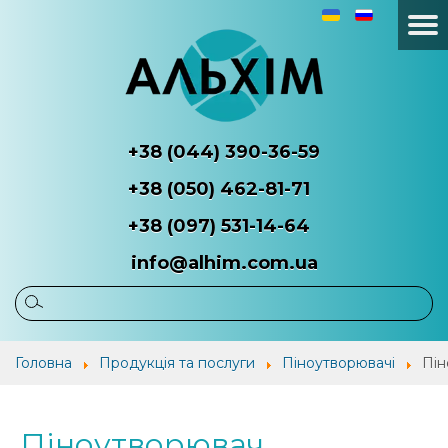
+38 (044) 390-36-59
+38 (050) 462-81-71
+38 (097) 531-14-64
info@alhim.com.ua
Головна
Про
Продукція
Наші
Головна
Продукція та послуги
Піноутворювачі
Пін
компанію
та
потр
послуги
Піноутворювач