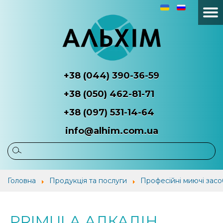
+38 (044) 390-36-59
+38 (050) 462-81-71
+38 (097) 531-14-64
info@alhim.com.ua
Головна
Про
Продукція
Наші
Головна
Продукція та послуги
Професійні миючі зас
компанію
та
потр
послуги
PRIMULA АЛКАЛІН