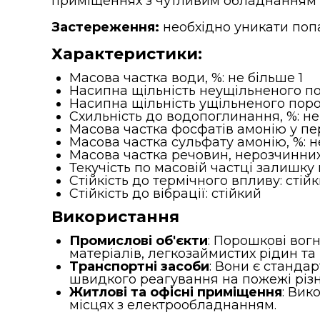
приміщеннях з чутливим обладнанням 
Застереження:
необхідно уникати поп
Характеристики:
Масова частка води, %: не більше 1
Насипна щільність неущільненого по
Насипна щільність ущільненого поро
Схильність до водопоглинання, %: не
Масова частка фосфатів амонію у пе
Масова частка сульфату амонію, %: н
Масова частка речовин, нерозчинних 
Текучість по масовій частці залишку 
Стійкість до термічного впливу: стій
Стійкість до вібрації: стійкий
В
икористання
Промислові об'єкти
: Порошкові вог
матеріалів, легкозаймистих рідин та г
Транспортні засоби
: Вони є станда
швидкого реагування на пожежі різн
Житлові та офісні приміщення
: Вик
місцях з електрообладнанням.