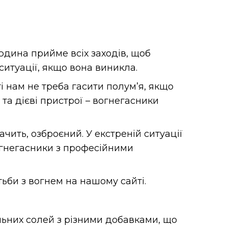
юдина прийме всіх заходів, щоб
ситуації, якщо вона виникла.
ті нам не треба гасити полум’я, якщо
 та дієві пристрої – вогнегасники
чить, озброєний. У екстреній ситуації
вогнегасники з професійними
ьби з вогнем на нашому сайті.
ьних солей з різними добавками, що