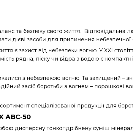
ланс та безпеку свого життя. Відповідальна л
мати дієві засоби для припинення небезпечної 
ття є захист від небезпеки вогню. У XXI століт
ість рядна, піску чи відра з водою є компактні
калися з небезпекою вогню. Та захищений – зна
надійний засіб боротьби з вогнем – порошкові 
сортимент спеціалізованої продукції для борот
IX
АВС-50
обою дисперсну тонкопдрібнену суміш мінерал