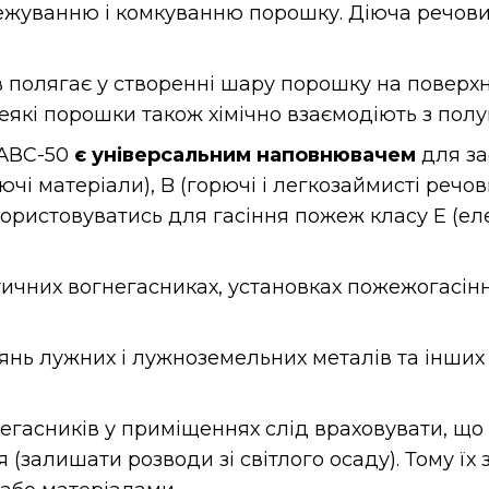
злежуванню і комкуванню порошку. Діюча речов
полягає у створенні шару порошку на поверхні 
які порошки також хімічно взаємодіють з полум
 АВС-50
є універсальним
наповнювачем
для за
ючі матеріали), B (горючі і легкозаймисті речов
ристовуватись для гасіння пожеж класу Е (ел
ичних вогнегасниках, установках пожежогасіння
янь лужних і лужноземельних металів та інших 
егасників у приміщеннях слід враховувати, щ
(залишати розводи зі світлого осаду). Тому їх