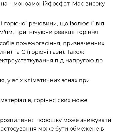
ина – моноамонійфосфат. Має високу
горючої речовини, що ізолює її від
'ям, пригнічуючи реакції горіння.
собів пожежогасіння, призначенних
ини) та C (горючі гази). Також
ектроустаткування під напругою до
, у всіх кліматичних зонах при
матеріалів, горіння яких може
о розпилення порошку може знижувати
 застосування може бути обмежене в