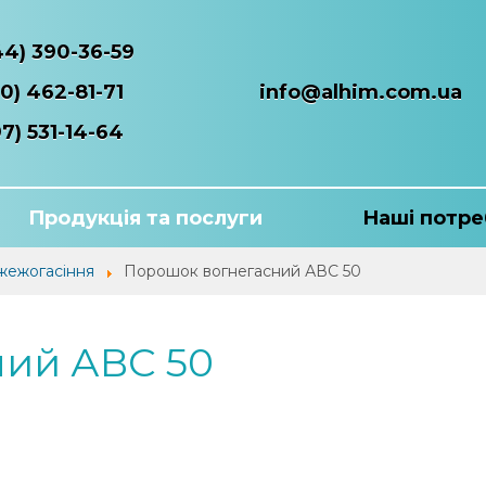
44) 390-36-59
0) 462-81-71
info@alhim.com.ua
7) 531-14-64
Продукція та послуги
Наші потре
жежогасіння
Порошок вогнегасний АВС 50
ий АВС 50