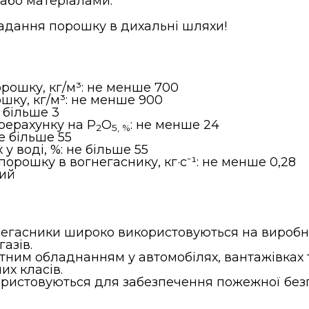
або матеріалами.
адання порошку в дихальні шляхи!
рошку, кг/м³: не менше 700
шку, кг/м³: не менше 900
 більше 3
рерахунку на P
O
: не менше 24
2
5
, %
е більше 55
у воді, %: не більше 55
порошку в вогнегаснику, кг·с⁻¹: не менше 0,28
кий
негасники широко використовуються на виробн
азів.
ртним обладнанням у автомобілях, вантажівках 
их класів.
ористовуються для забезпечення пожежної безп