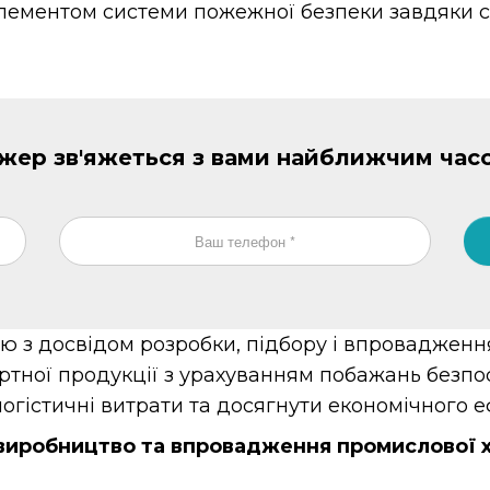
ементом системи пожежної безпеки завдяки сво
джер зв'яжеться з вами найближчим час
ю з досвідом розробки, підбору і впровадженн
ртної продукції з урахуванням побажань безпо
гістичні витрати та досягнути економічного е
иробництво та впровадження промислової хі