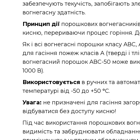
забезпечують текучість, запобігають 
вогнегасну здатність.
Принцип дії
порошкових вогнегасників 
кисню, перериваючи процес горіння. Де
Як і всі вогнегасні порошки класу АВС,
для гасіння пожеж класів A (тверді і тлі
вогнегасний порошок АВС-50 може вико
1000 В).
В
икористовується
в ручних та автомат
температурі від -50 до +50 °С.
Увага:
не призначені для гасіння загор
відбуватися без доступу кисню!
Під час використання порошкових вогн
видимість та забруднювати обладнання 