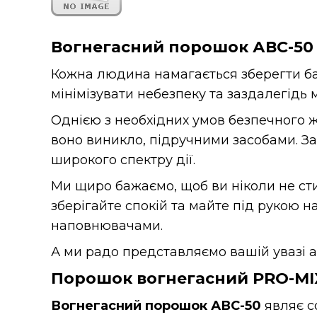
Вогнегасний п
орошок АВС-
5
0
Кожна людина намагається зберегти ба
мінімізувати небезпеку та заздалегідь 
Однією з необхідних умов безпечного жи
воно виникло, підручними засобами. Зам
широкого спектру дії.
Ми щиро бажаємо, щоб ви ніколи не сти
зберігайте спокій та майте під рукою 
наповнювачами.
А ми радо представляємо вашій увазі а
Порошок вогнегасний
PRO-M
Вогнегасний порошок АВС-50
являє с